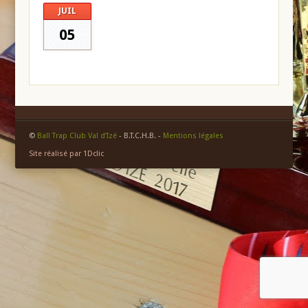
JUIL
05
©
Ball Trap Club Val d’Izé
- B.T.C.H.B. -
Mentions légales
Site réalisé par 1Dclic