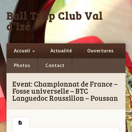
Ball Trap Club Val
d’Izé
Facebook
Accueil
Actualité
Ouvertures
Photos
Contact
Event:
Championnat de France –
Fosse universelle – BTC
Languedoc Roussillon – Poussan