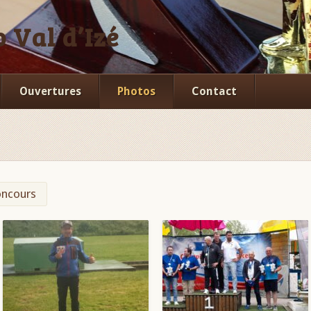
 Val d’Izé
Ouvertures
Photos
Contact
ncours