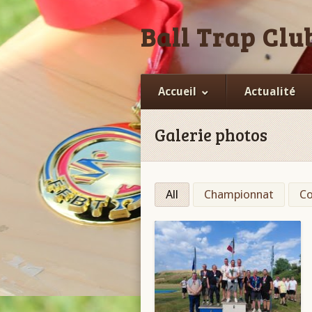
Ball Trap Club
Accueil
Actualité
Galerie photos
All
Championnat
Co