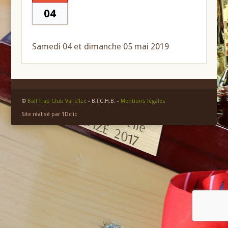
04
Samedi 04 et dimanche 05 mai 2019
©
Ball Trap Club Val d’Izé
- B.T.C.H.B. -
Mentions légales
Site réalisé par 1Dclic