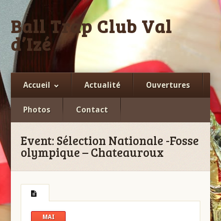
Ball Trap Club Val
d’Izé
Facebook
Accueil
Actualité
Ouvertures
Photos
Contact
Event:
Sélection Nationale -Fosse
olympique – Chateauroux
MAI