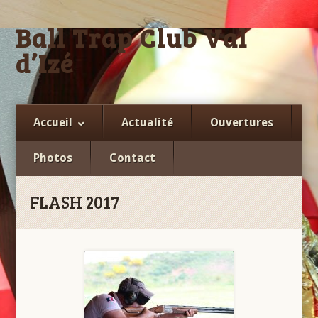
Ball Trap Club Val
d’Izé
Facebook
Accueil
Actualité
Ouvertures
Photos
Contact
FLASH 2017