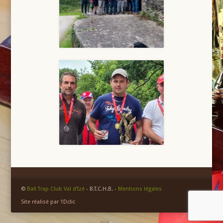
©
Ball Trap Club Val d’Izé
- B.T.C.H.B. -
Mentions légales
Site réalisé par 1Dclic