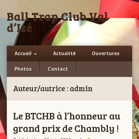
Ball Trap Club Val
d’Izé
Facebook
Accueil
Actualité
Ouvertures
Photos
Contact
Auteur/autrice :
admin
Le BTCHB à l’honneur au
grand prix de Chambly !