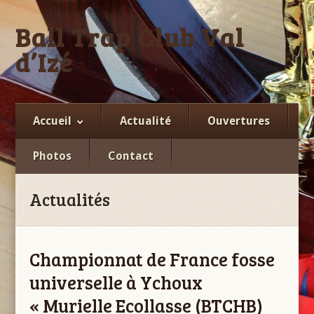
Ball Trap Club Val
d’Izé
Facebook
Accueil
Actualité
Ouvertures
Photos
Contact
Actualités
Championnat de France fosse
universelle à Ychoux
« Murielle Ecollasse (BTCHB)