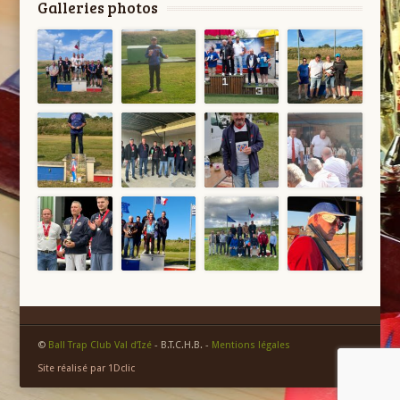
Galleries photos
©
Ball Trap Club Val d’Izé
- B.T.C.H.B. -
Mentions légales
Site réalisé par 1Dclic