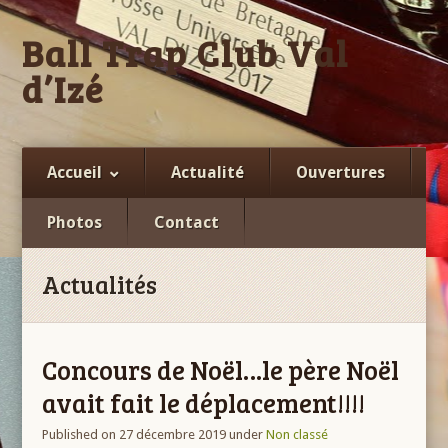
Ball Trap Club Val
d’Izé
Facebook
Accueil
Actualité
Ouvertures
Photos
Contact
Actualités
Concours de Noël…le père Noël
avait fait le déplacement!!!!
Published on 27 décembre 2019
under
Non classé