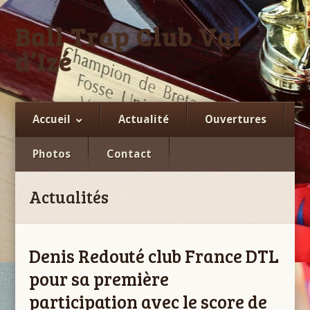
Ball Trap Club Val
d’Izé
Facebook
Accueil
Actualité
Ouvertures
Photos
Contact
Actualités
Denis Redouté club France DTL
pour sa première
participation avec le score de