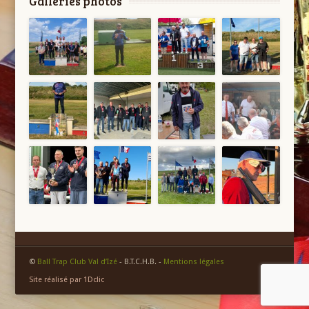
Galleries photos
©
Ball Trap Club Val d’Izé
- B.T.C.H.B. -
Mentions légales
Site réalisé par 1Dclic