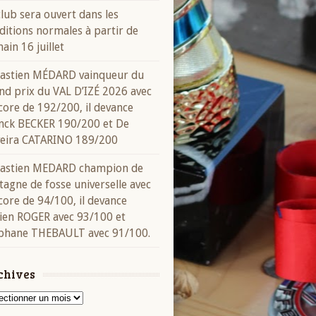
club sera ouvert dans les
ditions normales à partir de
ain 16 juillet
astien MÉDARD vainqueur du
nd prix du VAL D’IZÉ 2026 avec
score de 192/200, il devance
nck BECKER 190/200 et De
veira CATARINO 189/200
astien MEDARD champion de
tagne de fosse universelle avec
score de 94/100, il devance
ien ROGER avec 93/100 et
phane THEBAULT avec 91/100.
chives
ives