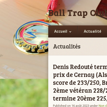
Ball Trap Club
Accueil
Actualité
Actualités
Denis Redouté term
prix de Cernay (Als
score de 233/250, 
2ème vétéran 228/
termine 20ème 225
Published on 16 août 2023
under
Non c