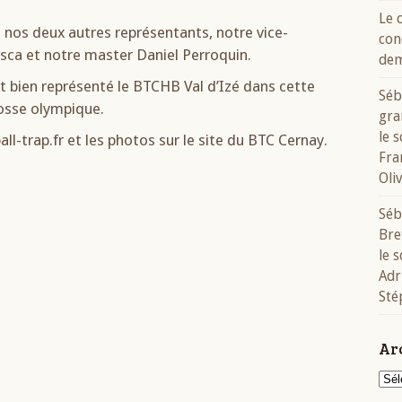
Le 
 nos deux autres représentants, notre vice-
con
sca et notre master Daniel Perroquin.
dem
nt bien représenté le BTCHB Val d’Izé dans cette
Séb
 fosse olympique.
gra
le 
all-trap.fr et les photos sur le site du BTC Cernay.
Fra
Oli
Séb
Bre
le 
Adr
Sté
Ar
Arch