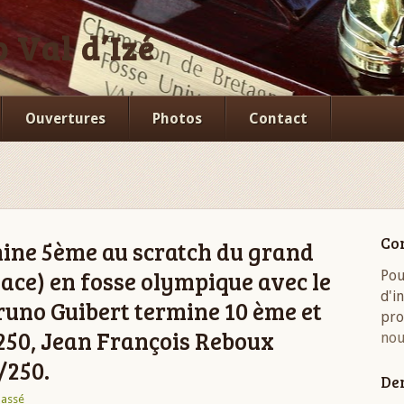
 Val d’Izé
Ouvertures
Photos
Contact
Co
ine 5ème au scratch du grand
ace) en fosse olympique avec le
Pou
d'i
Bruno Guibert termine 10 ème et
pro
250, Jean François Reboux
nou
/250.
Der
lassé