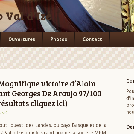
 Val d’Izé
Ouvertures
Photos
Contact
Co
agnifique victoire d’Alain
ant Georges De Araujo 97/100
Pou
d'i
ésultats cliquez ici)
pro
nou
lassé
tout l’ouest, des Landes, du pays Basque et de la
Der
à Val d’Izé pour le grand prix de la société MPM