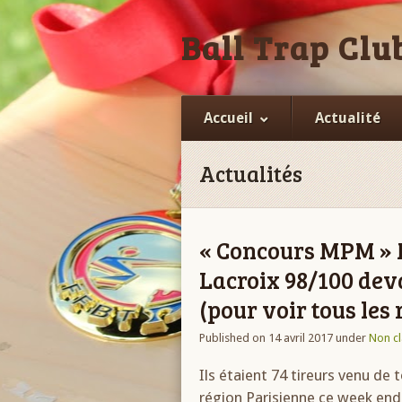
Ball Trap Club
Accueil
Actualité
Actualités
« Concours MPM » M
Lacroix 98/100 dev
(pour voir tous les r
Published on 14 avril 2017
under
Non c
Ils étaient 74 tireurs venu de 
région Parisienne ce week end 