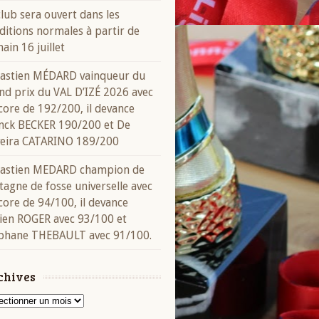
club sera ouvert dans les
ditions normales à partir de
ain 16 juillet
astien MÉDARD vainqueur du
nd prix du VAL D’IZÉ 2026 avec
score de 192/200, il devance
nck BECKER 190/200 et De
veira CATARINO 189/200
astien MEDARD champion de
tagne de fosse universelle avec
score de 94/100, il devance
ien ROGER avec 93/100 et
phane THEBAULT avec 91/100.
chives
ives