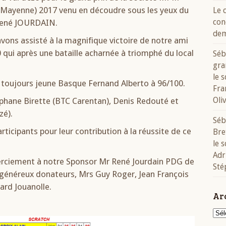
 Mayenne) 2017 venu en découdre sous les yeux du
Le 
con
 René JOURDAIN.
dem
ons assisté à la magnifique victoire de notre ami
0 qui après une bataille acharnée à triomphé du local
Séb
gra
le 
u toujours jeune Basque Fernand Alberto à 96/100.
Fra
Oli
éphane Birette (BTC Carentan), Denis Redouté et
zé).
Séb
ticipants pour leur contribution à la réussite de ce
Bre
le 
Adr
erciement à notre Sponsor Mr René Jourdain PDG de
Sté
 généreux donateurs, Mrs Guy Roger, Jean François
ard Jouanolle.
Ar
Arch