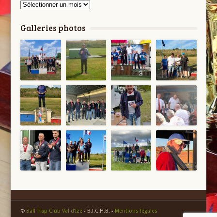
Archives
Galleries photos
©
Ball Trap Club Val d’Izé
- B.T.C.H.B. -
Mentions légales