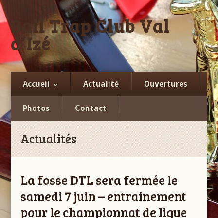
Ball Trap Club Val
d’Izé
Facebook
Accueil
Actualité
Ouvertures
Photos
Contact
Actualités
La fosse DTL sera fermée le
samedi 7 juin – entrainement
pour le championnat de ligue