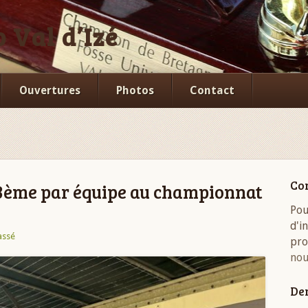
 Val d’Izé
Ouvertures
Photos
Contact
Co
3ème par équipe au championnat
Pou
d'i
assé
pro
nou
Der