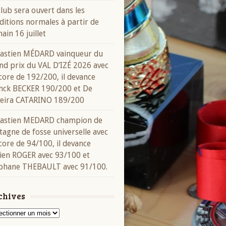
club sera ouvert dans les
ditions normales à partir de
ain 16 juillet
astien MÉDARD vainqueur du
nd prix du VAL D’IZÉ 2026 avec
score de 192/200, il devance
nck BECKER 190/200 et De
veira CATARINO 189/200
astien MEDARD champion de
tagne de fosse universelle avec
score de 94/100, il devance
ien ROGER avec 93/100 et
phane THEBAULT avec 91/100.
chives
ives