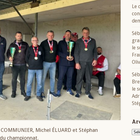
Le 
con
dem
Séb
gra
le 
Fra
Oli
Séb
Bre
le 
Adr
Sté
Ar
ce COMMUNIER, Michel ÉLUARD et Stéphan
Arch
du championnat.