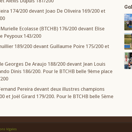
t Alexis Dupuis 181/200
Gal
Vieira 174/200 devant Joao De Oliveira 169/200 et
200
de Murielle Ecolasse (BTCHB) 176/200 devant Elise
re Peypoux 143/200
huillier 189/200 devant Guillaume Poire 175/200 et
e de Georges De Araujo 188/200 devant Jean Louis
ando Dinis 186/200. Pour le BTCHB belle 9ème place
/200
 Fernand Pereira devant deux illustres champions
0 et Joël Girard 179/200. Pour le BTCHB belle 5ème
ons légales