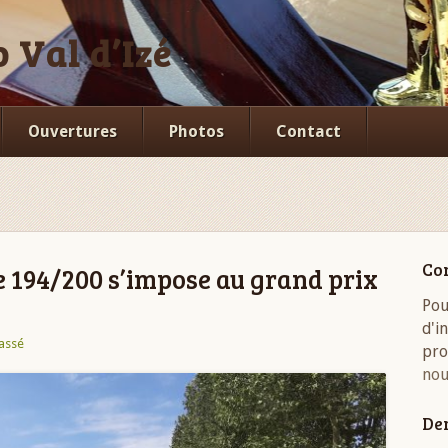
 Val d’Izé
Ouvertures
Photos
Contact
Co
 194/200 s’impose au grand prix
Pou
d'i
assé
pro
nou
Der