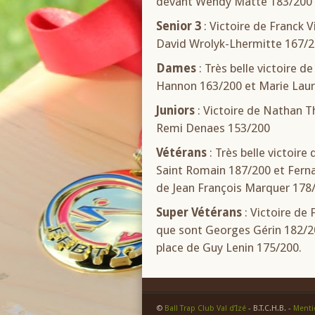
devant Wendy Matte 183/200 e
Senior 3
: Victoire de Franck 
David Wrolyk-Lhermitte 167/
Dames
: Très belle victoire 
Hannon 163/200 et Marie Lau
Juniors
: Victoire de Nathan T
Remi Denaes 153/200
Vétérans
: Très belle victoir
Saint Romain 187/200 et Fern
de Jean François Marquer 178
Super Vétérans
: Victoire de
que sont Georges Gérin 182/20
place de Guy Lenin 175/200.
©
Ball Trap Club Val d’Izé
- B.T.C.H.B. -
Menti