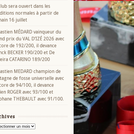
club sera ouvert dans les
ditions normales à partir de
ain 16 juillet
astien MÉDARD vainqueur du
nd prix du VAL D’IZÉ 2026 avec
score de 192/200, il devance
nck BECKER 190/200 et De
veira CATARINO 189/200
astien MEDARD champion de
tagne de fosse universelle avec
score de 94/100, il devance
ien ROGER avec 93/100 et
phane THEBAULT avec 91/100.
chives
ives