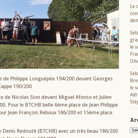
Le 
con
dem
Séb
gra
le 
Fra
Oli
Séb
re de Philippe Longuépée 194/200 devant Georges
Bre
Cappe 190/200
le 
Adr
ge de Nicolas Sion devant Miguel Afonso et Julien
Sté
200. Pour le BTCHB belle 6ème place de Jean Philippe
our Jean François Reboux 186/200 et 15ème place
Ar
Arch
 de Denis Redoutè (BTCHB) avec un très beau 186/200